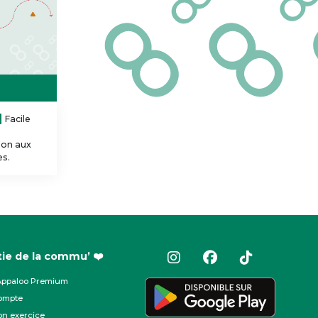
Facile
tion aux
es.
tie de la commu’ ❤️
Appaloo Premium
ompte
on exercice