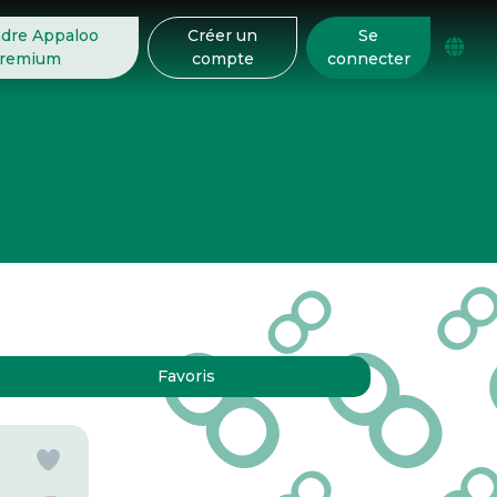
ndre Appaloo
Créer un
Se
remium
compte
connecter
Favoris