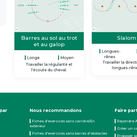
Barres au sol au trot
Slalom
et au galop
Longues-
rênes
Longe
Moyen
Travailler la direc
Travailler la régularité et
longues-rên
l'écoute du cheval.
 par
Nous recommandons
Faire par
Fiches d'exercices sans carrière/En
Rejoindre 
extérieur
Créer un c
Fiches d'exercices sans barres d'obstacles
Proposer s