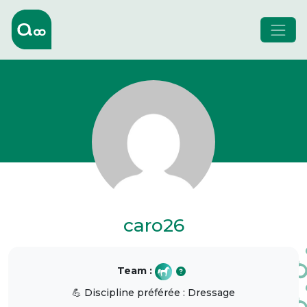
caro26
Team :
💪 Discipline préférée : Dressage