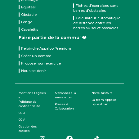
Fiches d'exercices sans
Equifeel
barres d'obstacles
Obstacle
Calculateur automatique
Longe
de distance entre les
barres au sol et obstacles
Cavalettis
Faire partie de la commu’ ❤️
Rejoindre Appaloo Premium
Créer un compte
Proposer son exercice
Nous soutenir
Mentions Légales
S'abonner à la
Notre histoire
et
newsletter
La team Appaloo
Politique de
Presse &
Equestrian
confidentialité
Collaboration
CGU
CGV
Gestion des
cookies