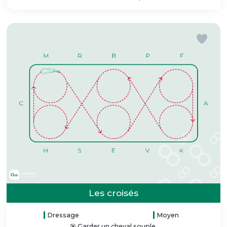
Les croisés
Dressage
Moyen
🎯 Garder un cheval souple.