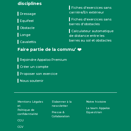
disciplines
Fiches d'exercices sans
carrière/En extérieur
Dressage
Fiches d'exercices sans
Equifeel
barres d'obstacles
Obstacle
Calculateur automatique
Longe
de distance entre les
barres au sol et obstacles
Cavalettis
Faire partie de la commu’ ❤️
Rejoindre Appaloo Premium
Créer un compte
Proposer son exercice
Nous soutenir
Mentions Légales
S'abonner à la
Notre histoire
et
newsletter
La team Appaloo
Politique de
Presse &
Equestrian
confidentialité
Collaboration
CGU
CGV