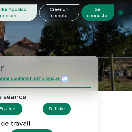
ndre Appaloo
Créer un
Se
remium
compte
connecter
ur
anne Equitation Ethologique
e séance
Equifeel
Difficile
de travail