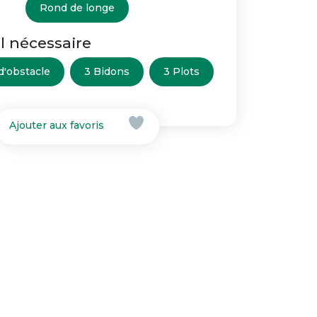
Rond de longe
l nécessaire
d'obstacle
3 Bidons
3 Plots
Ajouter aux favoris