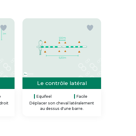
Le contrôle latéral
e
Equifeel
Facile
droit
Déplacer son cheval latéralement
au dessus d'une barre.