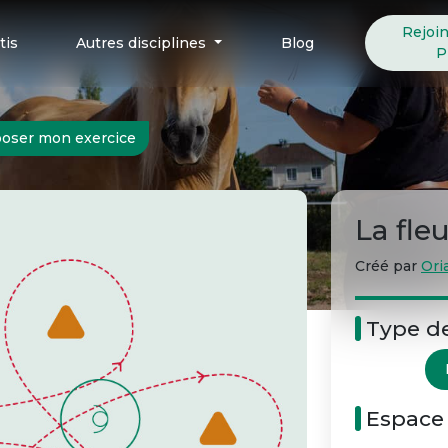
Rejoi
tis
Autres disciplines
Blog
P
oser mon exercice
La fle
Créé par
Ori
Type d
Espace 